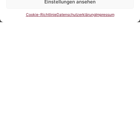
Einstellungen ansehen
Cookie-Richtlinie
Datenschutzerklärung
Impressum
[vikbooking roomid="1" view="roomdetails" lang="de-
DE"]
Kontakt