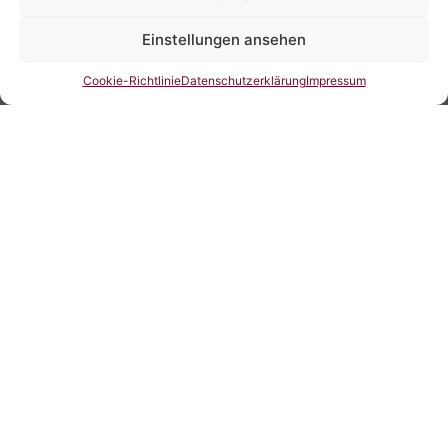
Einstellungen ansehen
Cookie-Richtlinie
Datenschutzerklärung
Impressum
Es erwartet Sie eine liebevoll eingerichtete Wohnung, ruhig
im gartenseitig gelegenen Erdgeschoss, mit Doppelbett im
romantischen Schlafzimmer. Im Wohnzimmer laden zwei
gemütliche Sofas zum relaxen ein. Die umfangreich
ausgestattete Küche ermöglicht Ihnen eine komplette
Selbstversorgung .
Mit Gartentisch und Sonnenschirm.
Herzlich willkommen!